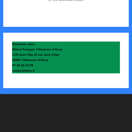
Retrouvez nous :
Billard Français Villeneuve d’Ascq
LCR Jean Vilar (3 rue Jean Vilar)
59650 Villeneuve d’Ascq
07.44.40.02.59
contact@bfva.fr