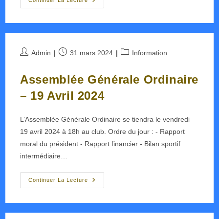
Finale
Continuer La Lecture
France
Par
Equipes
–
JDS
D3
–
Auteur/autrice
Publication
Post
Admin
31 mars 2024
Information
2024
de
publiée :
category:
la
Assemblée Générale Ordinaire
publication :
– 19 Avril 2024
L’Assemblée Générale Ordinaire se tiendra le vendredi
19 avril 2024 à 18h au club. Ordre du jour : - Rapport
moral du président - Rapport financier - Bilan sportif
intermédiaire…
Assemblée
Continuer La Lecture
Générale
Ordinaire
–
19
Avril