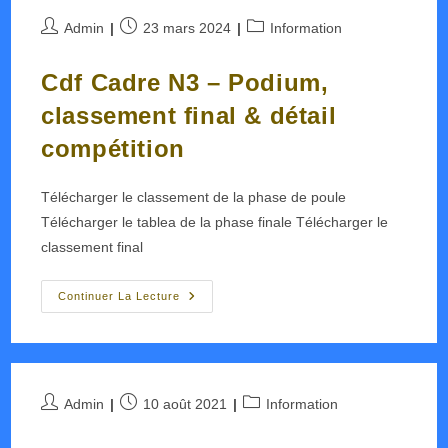
2024
Auteur/autrice
Publication
Post
Admin
23 mars 2024
Information
de
publiée :
category:
la
Cdf Cadre N3 – Podium,
publication :
classement final & détail
compétition
Télécharger le classement de la phase de poule
Télécharger le tablea de la phase finale Télécharger le
classement final
Cdf
Continuer La Lecture
Cadre
N3
–
Podium,
Classement
Final
&
Auteur/autrice
Publication
Post
Admin
10 août 2021
Information
Détail
de
publiée :
Compétition
category:
la