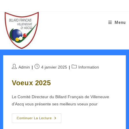
Skip
to
content
Menu
Auteur/autrice
Publication
Post
Admin
4 janvier 2025
Information
de
publiée :
category:
la
Voeux 2025
publication :
Le Comité Directeur du Billard Français de Villeneuve
d'Ascq vous présente ses meilleurs voeux pour
Voeux
Continuer La Lecture
2025