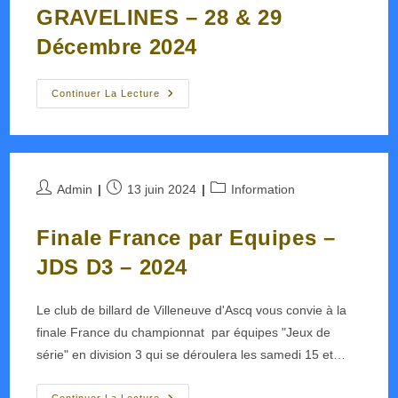
GRAVELINES – 28 & 29
Décembre 2024
Stage
Continuer La Lecture
CFA
Carambole
–
GRAVELINES
–
28
&
Auteur/autrice
Publication
Post
Admin
13 juin 2024
Information
29
de
publiée :
Décembre
category:
2024
la
Finale France par Equipes –
publication :
JDS D3 – 2024
Le club de billard de Villeneuve d'Ascq vous convie à la
finale France du championnat par équipes "Jeux de
série" en division 3 qui se déroulera les samedi 15 et…