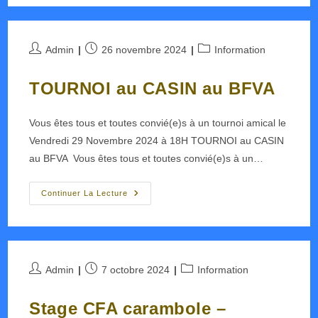
Auteur/autrice
Publication
Post
Admin
26 novembre 2024
Information
de
publiée :
category:
la
TOURNOI au CASIN au BFVA
publication :
Vous êtes tous et toutes convié(e)s à un tournoi amical le
Vendredi 29 Novembre 2024 à 18H TOURNOI au CASIN
au BFVA Vous êtes tous et toutes convié(e)s à un…
TOURNOI
Continuer La Lecture
Au
CASIN
Au
BFVA
Auteur/autrice
Publication
Post
Admin
7 octobre 2024
Information
de
publiée :
category:
la
Stage CFA carambole –
publication :