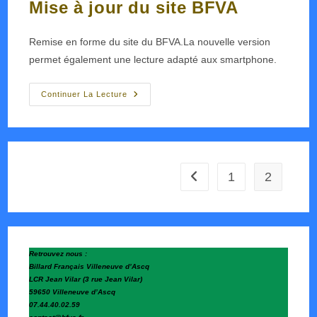
Mise à jour du site BFVA
publication :
Remise en forme du site du BFVA.La nouvelle version
permet également une lecture adapté aux smartphone.
Mise
Continuer La Lecture
À
Jour
Du
Site
BFVA
1
2
Go to the previous page
Retrouvez nous :
Billard Français Villeneuve d’Ascq
LCR Jean Vilar (3 rue Jean Vilar)
59650 Villeneuve d’Ascq
07.44.40.02.59